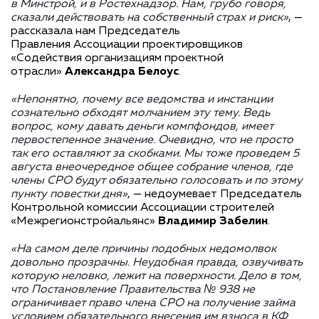
в Минстрой, и в Ростехнадзор. Нам, грубо говоря,
сказали действовать на собственный страх и риск»
, —
рассказала нам Председатель
Правления Ассоциации проектировщиков
«Содействия организациям проектной
отрасли»
Александра Белоус
.
«Непонятно, почему все ведомства и инстанции
сознательно обходят молчанием эту тему. Ведь
вопрос, кому давать деньги компфондов, имеет
первостепенное значение. Очевидно, что не просто
так его оставляют за скобками. Мы тоже проведем 5
августа внеочередное общее собрание членов, где
члены СРО будут обязательно голосовать и по этому
пункту повестки дня»
, — недоумевает Председатель
Контрольной комиссии Ассоциации строителей
«Межрегионстройальянс»
Владимир Забелин
.
«На самом деле причины подобных недомолвок
довольно прозрачны. Неудобная правда, озвучивать
которую неловко, лежит на поверхности. Дело в том,
что Постановление Правительства № 938 не
ограничивает право члена СРО на получение займа
условием обязательного внесения им взноса в КФ