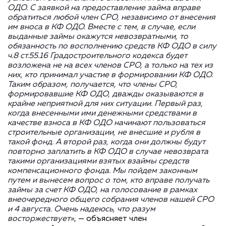
ОДО. С заявкой на предоставление займа вправе
обратиться любой член СРО, независимо от внесения
им вноса в КФ ОДО. Вместе с тем, в случае, если
выданные займы окажутся невозвратными, то
обязанность по восполнению средств КФ ОДО в силу
ч.8 ст.55.16 Градостроительного кодекса будет
возложена не на всех членов СРО, а только на тех из
них, кто принимал участие в формировании КФ ОДО.
Таким образом, получается, что члены СРО,
формировавшие КФ ОДО, дважды оказываются в
крайне неприятной для них ситуации. Первый раз,
когда внесенными ими денежными средствами в
качестве взноса в КФ ОДО начинают пользоваться
строительные организации, не внесшие и рубля в
такой фонд. А второй раз, когда они должны будут
повторно заплатить в КФ ОДО в случае невозврата
такими организациями взятых взаймы средств
компенсационного фонда. Мы пойдем законным
путем и вынесем вопрос о том, кто вправе получать
займы за счет КФ ОДО, на голосование в рамках
внеочередного общего собрания членов нашей СРО
и 4 августа. Очень надеюсь, что разум
восторжествует»
, — объясняет член