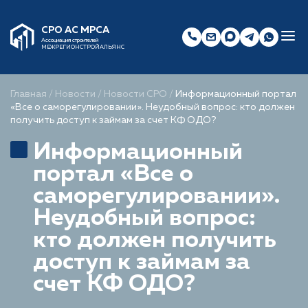
СРО АС МРСА
Ассоциация строителей
МЕЖРЕГИОНСТРОЙАЛЬЯНС
Главная
/
Новости
/
Новости СРО
/
Информационный портал
«Все о саморегулировании». Неудобный вопрос: кто должен
получить доступ к займам за счет КФ ОДО?
Информационный
портал «Все о
саморегулировании».
Неудобный вопрос:
кто должен получить
доступ к займам за
счет КФ ОДО?