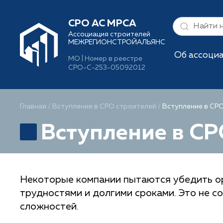
СРО АС МРСА
Ассоциация строителей
МЕЖРЕГИОНСТРОЙАЛЬЯНС
Об ассоци
МО | Номер в реестре
СРО-С-253-05092012
Главная
/
Вступление в СРО строителей
/
Вступление в СР
Вступление в СР
Некоторые компании пытаются убедить ор
трудностями и долгими сроками. Это не с
сложностей.