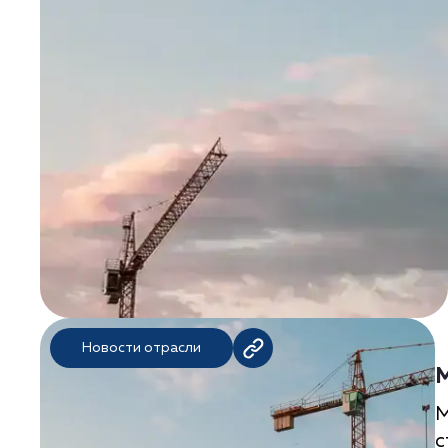
Новости отрасли
М
М
с