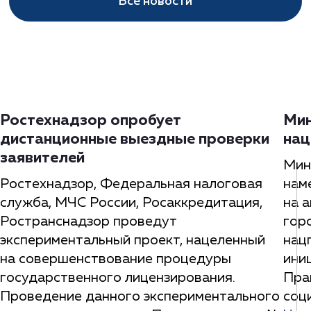
Все новости
Ростехнадзор опробует
Мин
дистанционные выездные проверки
нац
заявителей
Мин
Ростехнадзор, Федеральная налоговая
нам
служба, МЧС России, Росаккредитация,
на 
Ространснадзор проведут
гор
экспериментальный проект, нацеленный
нац
на совершенствование процедуры
ини
государственного лицензирования.
Пра
Проведение данного экспериментального
соц