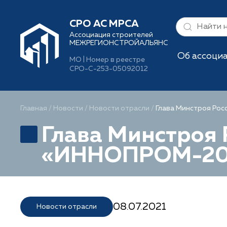
СРО АС МРСА
Ассоциация строителей
МЕЖРЕГИОНСТРОЙАЛЬЯНС
Об ассоци
МО | Номер в реестре
СРО-С-253-05092012
Главная
/
Новости
/
Новости отрасли
/
Глава Минстроя Рос
Глава Минстроя 
«ИННОПРОМ-20
08.07.2021
Новости отрасли