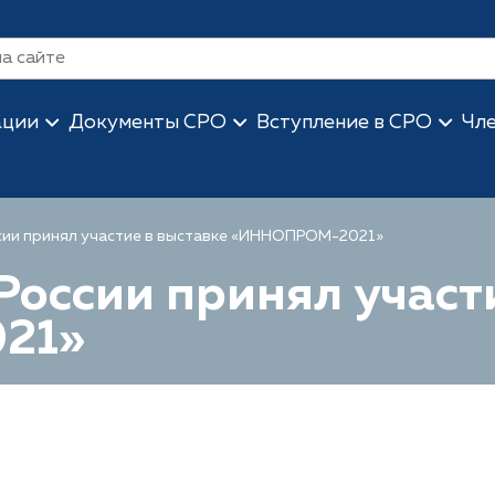
ации
Документы СРО
Вступление в СРО
Чл
сии принял участие в выставке «ИННОПРОМ-2021»
России принял участ
21»