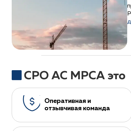
п
Р
д
СРО АС МРСА это
Оперативная и
отзывчивая команда