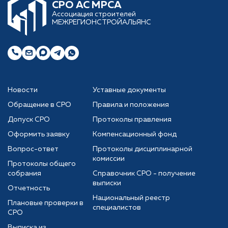
CРО АС МРСА
Ассоциация строителей
МЕЖРЕГИОНСТРОЙАЛЬЯНС
Новости
Уставные документы
Обращение в СРО
Правила и положения
Допуск СРО
Протоколы правления
Оформить заявку
Компенсационный фонд
Вопрос-ответ
Протоколы дисциплинарной
комиссии
Протоколы общего
собрания
Справочник СРО - получение
выписки
Отчетность
Национальный реестр
Плановые проверки в
специалистов
СРО
Выписка из