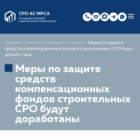
СРО АС МРСА
Ассоциация строителей
МЕЖРЕГИОНСТРОЙАЛЬЯНС
Главная
/
Новости
/
Новости отрасли
/
Меры по защите
средств компенсационных фондов строительных СРО будут
доработаны
Меры по защите
средств
компенсационных
фондов строительных
СРО будут
доработаны