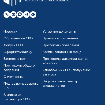
МЕЖРЕГИОНСТРОЙАЛЬЯНС
Новости
Уставные документы
Обращение в СРО
Правила и положения
Допуск СРО
Протоколы правления
Оформить заявку
Компенсационный фонд
Вопрос-ответ
Протоколы дисциплинарной
комиссии
Протоколы общего
собрания
Справочник СРО - получение
выписки
Отчетность
Национальный реестр
Плановые проверки в
специалистов
СРО
Выписка из
госреестра СРО