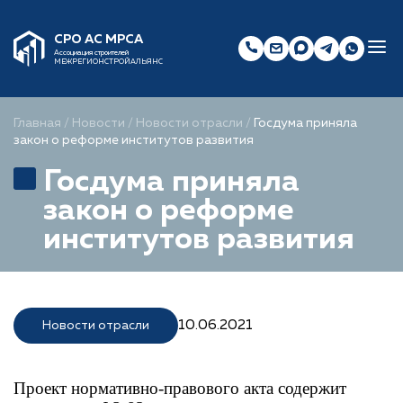
СРО АС МРСА
Ассоциация строителей
МЕЖРЕГИОНСТРОЙАЛЬЯНС
Главная
/
Новости
/
Новости отрасли
/
Госдума приняла
закон о реформе институтов развития
Госдума приняла
закон о реформе
институтов развития
10.06.2021
Новости отрасли
Проект нормативно-правового акта содержит