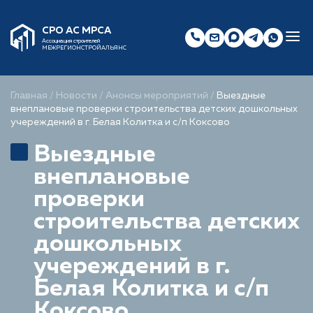
СРО АС МРСА
Ассоциация строителей
МЕЖРЕГИОНСТРОЙАЛЬЯНС
Главная
/
Новости
/
Анонсы мероприятий
/
Выездные
внеплановые проверки строительства детских дошкольных
учереждений в г. Белая Колитка и с/п Коксово
Выездные
внеплановые
проверки
строительства детских
дошкольных
учереждений в г.
Белая Колитка и с/п
Коксово