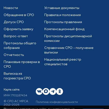
Новости
Уставные документы
Обращение в СРО
Правила и положения
Допуск СРО
Протоколы правления
Оформить заявку
Компенсационный фонд
Вопрос-ответ
Протоколы дисциплинарной
комиссии
Протоколы общего
собрания
Справочник СРО - получение
выписки
Отчетность
Национальный реестр
Плановые проверки в
специалистов
СРО
Выписка из
госреестра СРО
Карта сайта
ИНН 7701167434
© CРО АС МРСА
Политика конфиденциальности
2012-2026
Все права Защищены