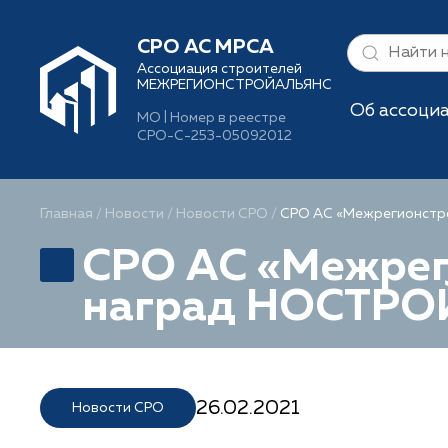
СРО АС МРСА
Ассоциация строителей
МЕЖРЕГИОНСТРОЙАЛЬЯНС
Об ассоци
МО | Номер в реестре
СРО-С-253-05092012
Главная
/
Новости
/
Новости СРО
/
СРО АС «Межрегионстро
СРО АС «Межрег
наград НОСТРО
26.02.2021
Новости СРО