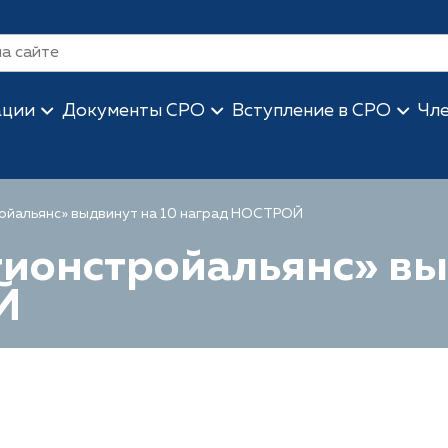
ации
Документы СРО
Вступление в СРО
Чл
йальянс» выдвинут на 10 наград НОСТРОЙ
ионстройальянс» вы
Й