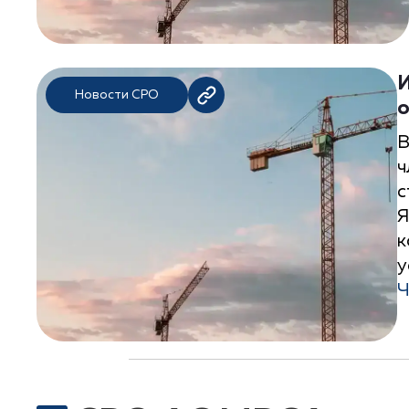
И
Новости СРО
о
В
ч
с
Я
к
у
Ч