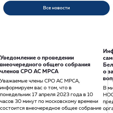
Все новости
Инф
Уведомление о проведении
сам
внеочередного общего собрания
Бел
членов СРО АС МРСА
о з
воп
Уважаемые члены СРО АС МРСА,
информируем вас о том, что в
В м
понедельник 17 апреля 2023 года в 10
НОС
часов 30 минут по московскому времени
пре
состоится внеочередное общее собрание
орг