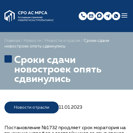
СРО АС МРСА
Ассоциация строителей
МЕЖРЕГИОНСТРОЙАЛЬЯНС
Главная
/
Новости
/
Новости отрасли
/
Сроки сдачи
новостроек опять сдвинулись
Сроки сдачи
новостроек опять
сдвинулись
11.01.2023
Новости отрасли
Постановление №1732 продляет срок моратория на