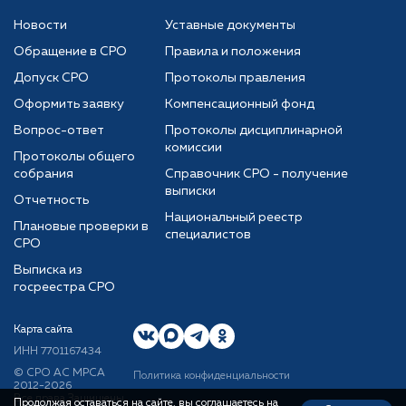
Новости
Уставные документы
Обращение в СРО
Правила и положения
Допуск СРО
Протоколы правления
Оформить заявку
Компенсационный фонд
Вопрос-ответ
Протоколы дисциплинарной
комиссии
Протоколы общего
собрания
Справочник СРО - получение
выписки
Отчетность
Национальный реестр
Плановые проверки в
специалистов
СРО
Выписка из
госреестра СРО
Карта сайта
ИНН 7701167434
© CРО АС МРСА
Политика конфиденциальности
2012-2026
Все права Защищены
Продолжая оставаться на сайте, вы соглашаетесь на