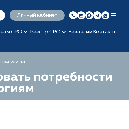
Личный кабинет
енам СРО
Реестр СРО
Вакансии
Контакты
M-технологиям
вать потребности
огиям