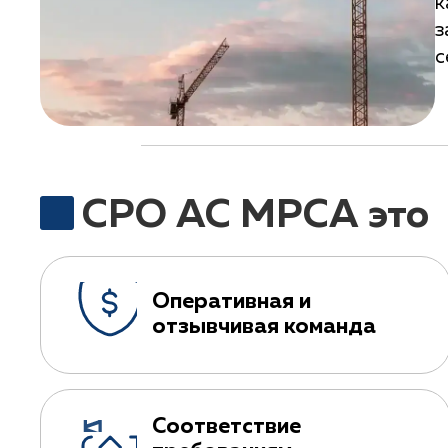
к
з
с
СРО АС МРСА это
Оперативная и
отзывчивая команда
Соответствие