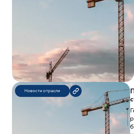
П
Новости отрасли
с
Г
р
б