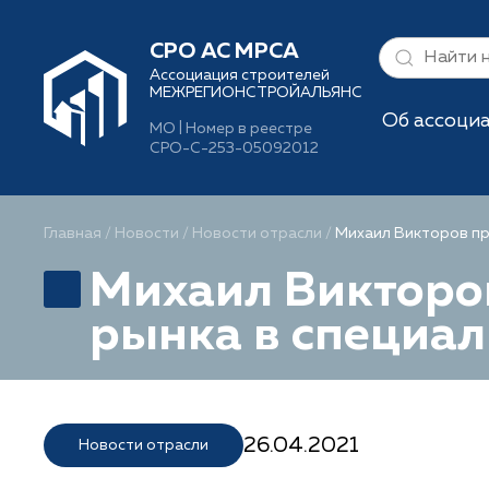
СРО АС МРСА
Ассоциация строителей
МЕЖРЕГИОНСТРОЙАЛЬЯНС
Об ассоци
МО | Номер в реестре
СРО-С-253-05092012
Главная
/
Новости
/
Новости отрасли
/
Михаил Викторов пр
Михаил Викторо
рынка в специал
26.04.2021
Новости отрасли