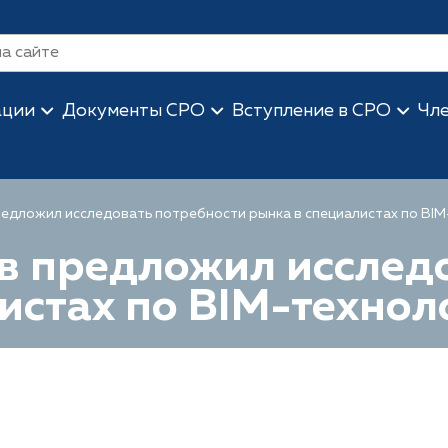
ации
Документы СРО
Вступление в СРО
Чл
едложил исследовать потребности рынка в специалистах по BI
в предложил исследо
истах по BIM-технол