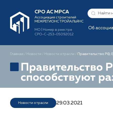
СРО АС МРСА
Ассоциация строителей
МЕЖРЕГИОНСТРОЙАЛЬЯНС
Об ассоци
МО | Номер в реестре
СРО-С-253-05092012
Главная
/
Новости
/
Новости отрасли
/
Правительство РФ, 
Правительство Р
способствуют ра
29.03.2021
Новости отрасли