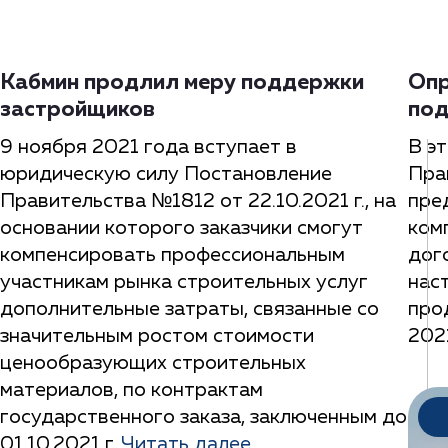
Кабмин продлил меру поддержки
Опр
застройщиков
под
9 ноября 2021 года вступает в
В э
юридическую силу Постановление
Пра
Правительства №1812 от 22.10.2021 г., на
пре
основании которого заказчики смогут
ком
компенсировать профессиональным
дог
участникам рынка строительных услуг
нас
дополнительные затраты, связанные со
про
значительным ростом стоимости
202
ценообразующих строительных
материалов, по контрактам
государственного заказа, заключенным до
01.10.2021 г.
Читать далее