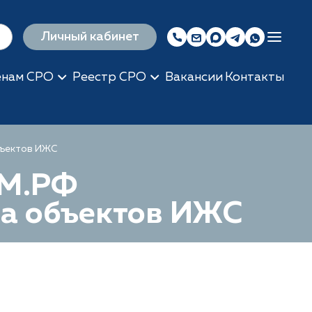
Личный кабинет
енам СРО
Реестр СРО
Вакансии
Контакты
бъектов ИЖС
ОМ.РФ
ва объектов ИЖС