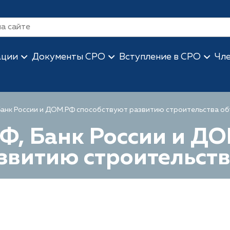
ации
Документы СРО
Вступление в СРО
Чл
Банк России и ДОМ.РФ способствуют развитию строительства о
Ф, Банк России и Д
звитию строительст