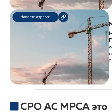
Новости отрасли
М
М
П
к
о
п
СРО АС МРСА это