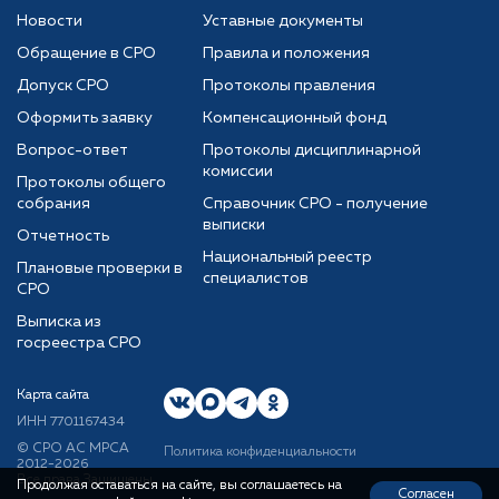
Новости
Уставные документы
Обращение в СРО
Правила и положения
Допуск СРО
Протоколы правления
Оформить заявку
Компенсационный фонд
Вопрос-ответ
Протоколы дисциплинарной
комиссии
Протоколы общего
собрания
Справочник СРО - получение
выписки
Отчетность
Национальный реестр
Плановые проверки в
специалистов
СРО
Выписка из
госреестра СРО
Карта сайта
ИНН 7701167434
© CРО АС МРСА
Политика конфиденциальности
2012-2026
Все права Защищены
Продолжая оставаться на сайте, вы соглашаетесь на
Согласен