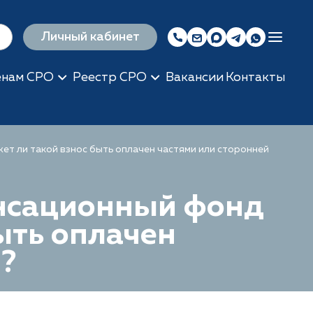
Личный кабинет
енам СРО
Реестр СРО
Вакансии
Контакты
ет ли такой взнос быть оплачен частями или сторонней
енсационный фонд
ыть оплачен
й?