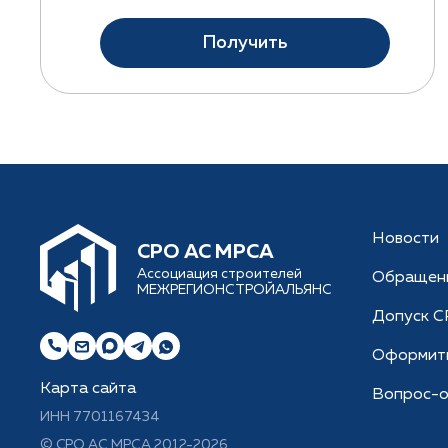
Получить
Новости
CРО АС МРСА
Ассоциация строителей
Обращен
МЕЖРЕГИОНСТРОЙАЛЬЯНС
Допуск 
Оформить
Карта сайта
Вопрос-о
ИНН 7701167434
© CРО АС МРСА 2012-2026