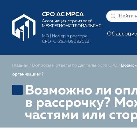
СРО АС МРСА
Ассоциация строителей
МЕЖРЕГИОНСТРОЙАЛЬЯНС
Об ассоци
МО | Номер в реестре
СРО-С-253-05092012
Главная
/
Вопросы и ответы по деятельности СРО
/
Возмож
организацией?
Возможно ли опл
в рассрочку? Мо
частями или сто