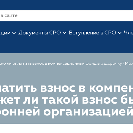
ации
Документы СРО
Вступление в СРО
Чл
но ли оплатить взнос в компенсационный фонд в рассрочку? Мож
атить взнос в комп
жет ли такой взнос б
ронней организацие