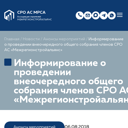
СРО АС МРСА
Ассоциация строителей
МЕЖРЕГИОНСТРОЙАЛЬЯНС
Главная
/
Новости
/
Анонсы мероприятий
/
Информирование
о проведении внеочередного общего собрания членов СРО
АС «Межрегионстройальянс»
Информирование о
проведении
внеочередного общего
собрания членов СРО А
«Межрегионстройальян
06.08.2018
Анонсы мероприятий