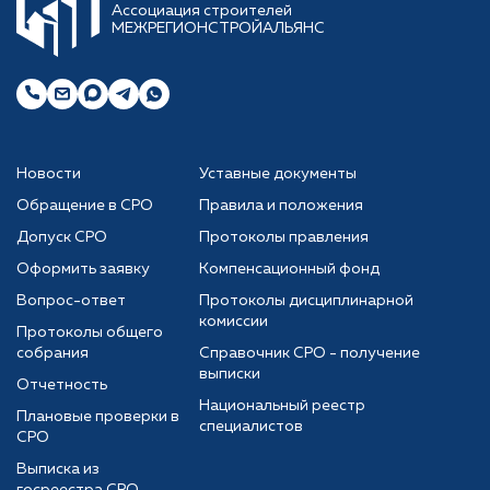
Ассоциация строителей
МЕЖРЕГИОНСТРОЙАЛЬЯНС
Новости
Уставные документы
Обращение в СРО
Правила и положения
Допуск СРО
Протоколы правления
Оформить заявку
Компенсационный фонд
Вопрос-ответ
Протоколы дисциплинарной
комиссии
Протоколы общего
собрания
Справочник СРО - получение
выписки
Отчетность
Национальный реестр
Плановые проверки в
специалистов
СРО
Выписка из