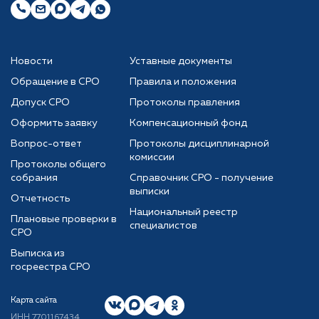
Новости
Уставные документы
Обращение в СРО
Правила и положения
Допуск СРО
Протоколы правления
Оформить заявку
Компенсационный фонд
Вопрос-ответ
Протоколы дисциплинарной
комиссии
Протоколы общего
собрания
Справочник СРО - получение
выписки
Отчетность
Национальный реестр
Плановые проверки в
специалистов
СРО
Выписка из
госреестра СРО
Карта сайта
ИНН 7701167434