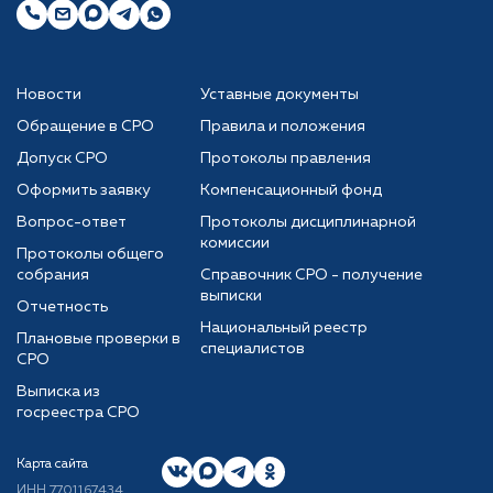
Новости
Уставные документы
Обращение в СРО
Правила и положения
Допуск СРО
Протоколы правления
Оформить заявку
Компенсационный фонд
Вопрос-ответ
Протоколы дисциплинарной
комиссии
Протоколы общего
собрания
Справочник СРО - получение
выписки
Отчетность
Национальный реестр
Плановые проверки в
специалистов
СРО
Выписка из
госреестра СРО
Карта сайта
ИНН 7701167434