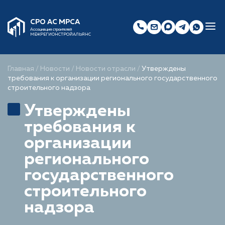
СРО АС МРСА
Ассоциация строителей
МЕЖРЕГИОНСТРОЙАЛЬЯНС
Главная
/
Новости
/
Новости отрасли
/
Утверждены
требования к организации регионального государственного
строительного надзора
Утверждены
требования к
организации
регионального
государственного
строительного
надзора