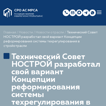
СРО АС МРСА
Ассоциация строителей
МЕЖРЕГИОНСТРОЙАЛЬЯНС
Главная
/
Новости
/
Новости отрасли
/
Технический Совет
НОСТРОЙ разработал свой вариант Концепции
реформирования системы техрегулирования в
стройотрасли
Технический Совет
НОСТРОЙ разработал
свой вариант
Концепции
реформирования
системы
техрегулирования в