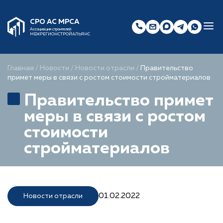
СРО АС МРСА
Ассоциация строителей
МЕЖРЕГИОНСТРОЙАЛЬЯНС
Главная
/
Новости
/
Новости отрасли
/
Правительство
примет меры в связи с ростом стоимости стройматериалов
Правительство примет
меры в связи с ростом
стоимости
стройматериалов
01.02.2022
Новости отрасли