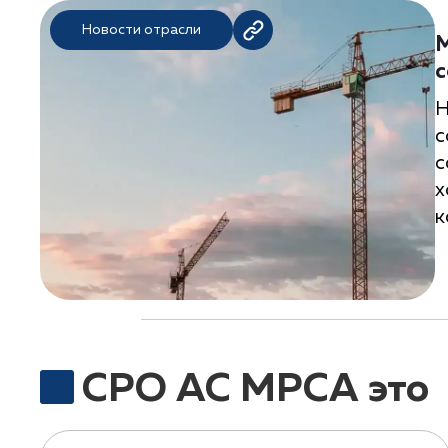
Новости отрасли
М
с
Н
с
с
х
к
СРО АС МРСА это