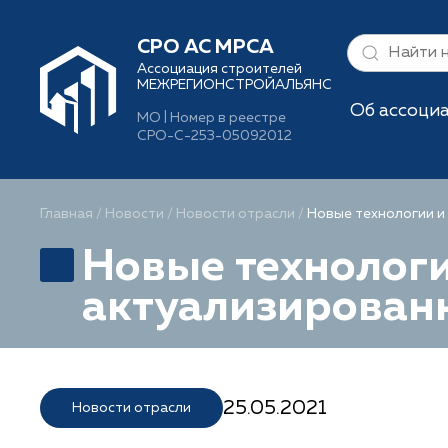
СРО АС МРСА
Ассоциация строителей
МЕЖРЕГИОНСТРОЙАЛЬЯНС
Об ассоци
МО | Номер в реестре
СРО-С-253-05092012
Главная
/
Новости
/
Новости отрасли
/
Новые технологии и
Новые технологи
актуализирован
25.05.2021
Новости отрасли