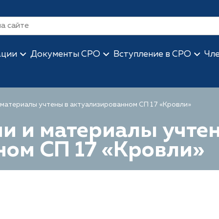
ации
Документы СРО
Вступление в СРО
Чл
 материалы учтены в актуализированном СП 17 «Кровли»
и и материалы учте
ном СП 17 «Кровли»