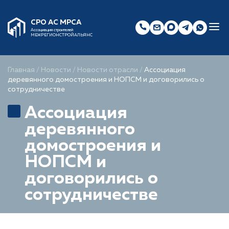
СРО АС МРСА
Ассоциация строителей
МЕЖРЕГИОНСТРОЙАЛЬЯНС
Главная
/
Новости
/
Новости отрасли
/
Ассоциация
деревянного домостроения и НОПСМ и договорились о
сотрудничестве
Ассоциация
деревянного
домостроения и
НОПСМ и
договорились о
сотрудничестве