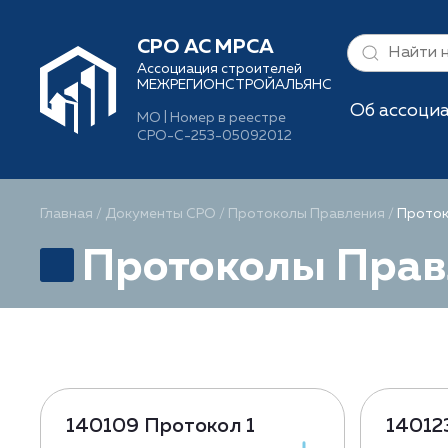
СРО АС МРСА
Ассоциация строителей
МЕЖРЕГИОНСТРОЙАЛЬЯНС
Об ассоци
МО | Номер в реестре
СРО-С-253-05092012
Главная
/
Документы СРО
/
Протоколы Правления
/
Проток
Протоколы Прав
140109 Протокол 1
14012